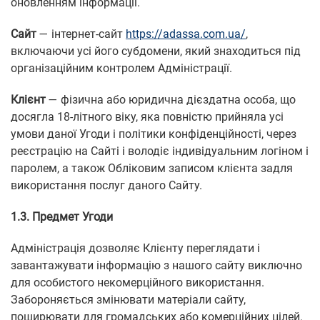
оновленням інформації.
Сайт
— інтернет-сайт
https://adassa.com.ua/
,
включаючи усі його субдомени, який знаходиться під
організаційним контролем Адміністрації.
Клієнт
— фізична або юридична дієздатна особа, що
досягла 18-літного віку, яка повністю прийняла усі
умови даної Угоди і політики конфіденційності, через
реєстрацію на Сайті і володіє індивідуальним логіном і
паролем, а також Обліковим записом клієнта задля
використання послуг даного Сайту.
1.3.
Предмет Угоди
Адміністрація дозволяє Клієнту переглядати і
завантажувати інформацію з нашого сайту виключно
для особистого некомерційного використання.
Забороняється змінювати матеріали сайту,
поширювати для громадських або комерційних цілей.