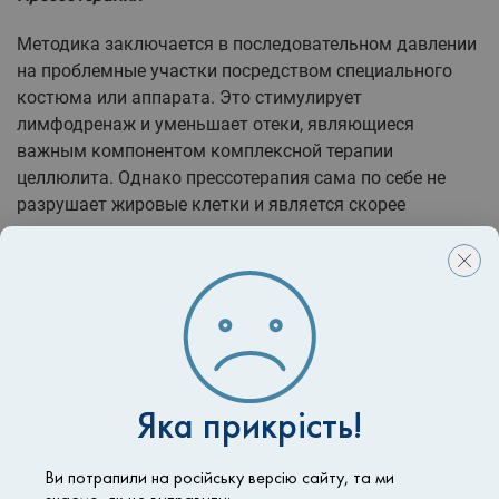
Методика заключается в последовательном давлении
на проблемные участки посредством специального
костюма или аппарата. Это стимулирует
лимфодренаж и уменьшает отеки, являющиеся
важным компонентом комплексной терапии
целлюлита. Однако прессотерапия сама по себе не
разрушает жировые клетки и является скорее
вспомогательным средством.
Виски обертывания
Приятная и расслабляющая процедура с
использованием виски или других натуральных
обертывающих компонентов имеет успокаивающий и
детоксикационный эффект. Она улучшает
Яка прикрість!
кровообращение и тонус кожи, делает ее гладкой и
ухоженной.
Ви потрапили на російську версію сайту, та ми