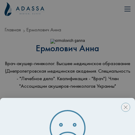
Главная
Ермолович Анна
Ермолович Анна
Врач-акушер-гинеколог. Высшее медицинское образование
(Днепропетровская медицинская академия. Специальность
- "Лечебное дело". Квалификация - "Врач"). Член
"Ассоциации акушеров-гинекологов Украины"
Записаться на приём