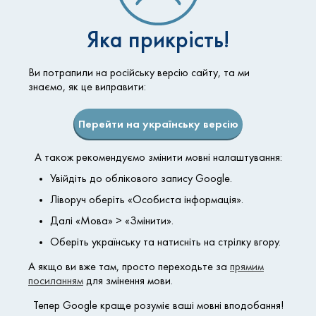
Яка прикрість!
Ви потрапили на російську версію сайту, та ми
знаємо, як це виправити:
Перейти на українську версію
А також рекомендуємо змінити мовні налаштування:
ADASSA Medical Clinic
Увійдіть до облікового запису Google.
Ліворуч оберіть «Особиста інформація».
О Нас
Блефаропластика
Далі «Мова» > «Змінити».
Косметология
Маммопластика
Оберіть українську та натисніть на стрілку вгору.
Бонусная система
Хирургия
А якщо ви вже там, просто переходьте за
прямим
посиланням
для змінення мови.
Липосакция
Оплата частями
Тепер Google краще розуміє ваші мовні вподобання!
Контакты
Прайс