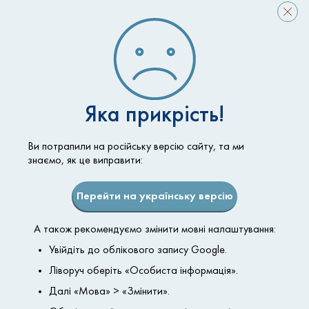
Консультация
Определение личных
ожиданий пациента.
Подробное обсуждение
Яка прикрість!
возможностей, плана и
предварительного
Ви потрапили на російську версію сайту, та ми
результата операции.
знаємо, як це виправити:
Перейти на українську версію
День операции
А також рекомендуємо змінити мовні налаштування:
Контрольный осмотр
анестезиолога,
Увійдіть до облікового запису Google.
предоперационная разметка,
Ліворуч оберіть «Особиста інформація».
хирургический процесс, во
Далі «Мова» > «Змінити».
время которого сбудется