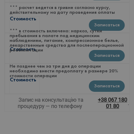
*** расчет ведется в гривне согласно курсу,
действительному на дату проведения оплаты
Стоимость
Записаться
*** в стоимость включено: наркоз, сутки
пребывания в палате под медицинским
наблюдением, питание, компрессионное белье,
лекарственные средства для послеоперационной
Стоимость
реабилитации
Записаться
Не позднее чем за три дня до операции
необходимо внести предоплату в размере 20%
стоимости операции
Стоимость
Записаться
Запис на консультацію та
+38 067 180
.
процедуру — по телефону
01 80