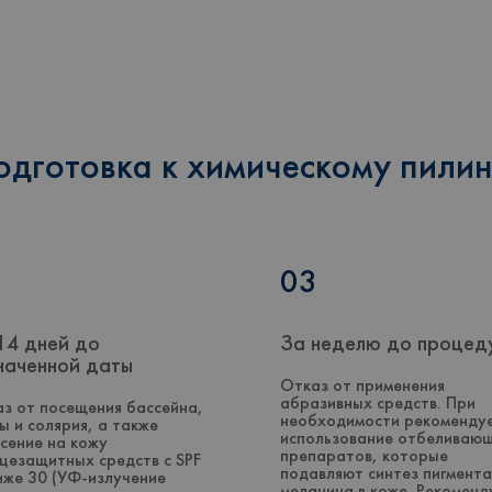
одготовка к химическому пилин
2
03
14 дней до
За неделю до процед
наченной даты
Отказ от применения
абразивных средств. При
з от посещения бассейна,
необходимости рекоменду
ы и солярия, а также
использование отбеливаю
сение на кожу
препаратов, которые
цезащитных средств с SPF
подавляют синтез пигмента
иже 30 (УФ-излучение