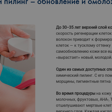
 пилинг – обновление и омоло
До 30−35 лет верхний слой к
скорость регенерации клето
волокон приводит к формиро
клеток — к тусклому оттенку
самообновлению кожи все еще
«вырастает» новый, молодой
Один из самых доступных сп
химический пилинг. С его по
морщины, пигментные пятна 
Во время процедуры
на кожу 
молочных, фруктовых, АНА-, 
отшелушивают мертвые клетк
верхнего слоя. Каждая кисл