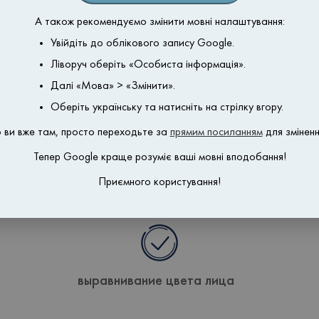
А також рекомендуємо змінити мовні налаштування:
Увійдіть до облікового запису Google.
Ліворуч оберіть «Особиста інформація».
Далі «Мова» > «Змінити».
Оберіть українську та натисніть на стрілку вгору.
 ви вже там, просто переходьте за
прямим посиланням
для зміненн
еимущества химического пили
Тепер Google краще розуміє ваші мовні вподобання!
Приємного користування!
выравнивание цвета лица