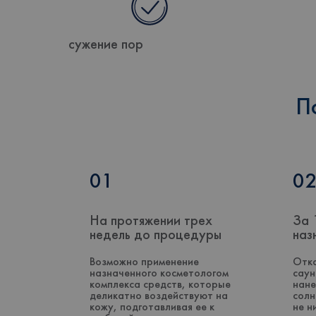
сужение пор
П
01
0
На протяжении трех
За 
недель до процедуры
наз
Возможно применение
Отка
назначенного косметологом
саун
комплекса средств, которые
нане
деликатно воздействуют на
солн
кожу, подготавливая ее к
не н