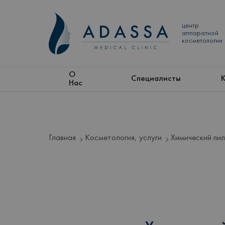
центр
аппаратной
косметологии
О
Специалисты
Нас
Главная
Косметология, услуги
Химический пи