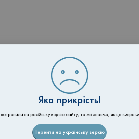
Яка прикрість!
 потрапили на російську версію сайту, та ми знаємо, як це виправи
а консультацію та процедуру — по телефону
+38 067 
Перейти на українську версію