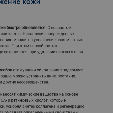
жение кожи
ожи быстро обновляется.
С возрастом
к снижается. Накопление поврежденных
ванию морщин, а увеличение слоя мертвых
 кожи. При этом способность к
 сохраняется: при удалении верхнего слоя
.
особов
стимуляции обновления эпидермиса —
мощью можно устранить акне, постакне,
и другие несовершенства.
наносят химические вещества на основе
TCA- и ретиноевых кислот, которые
и, ускоряя синтез коллагена и регенерацию
ота обладает определенными свойствами,