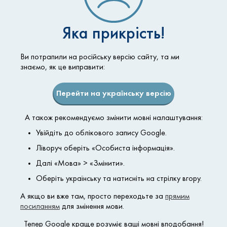
Кожу головы обрабатывают
Яка прикрість!
антисептическом раствором.
Ви потрапили на російську версію сайту, та ми
знаємо, як це виправити:
Настройка оборудования
Устанавливается
Перейти на українську версію
интенсивность и длина
лазерного луча в
А також рекомендуємо змінити мовні налаштування:
зависимости от
Увійдіть до облікового запису Google.
индивидуальных
Ліворуч оберіть «Особиста інформація».
особенностей пациента.
Далі «Мова» > «Змінити».
Оберіть українську та натисніть на стрілку вгору.
Воздействие лазером
А якщо ви вже там, просто переходьте за
прямим
посиланням
для змінення мови.
В течение 20-30 минут
Тепер Google краще розуміє ваші мовні вподобання!
выполняется обработка