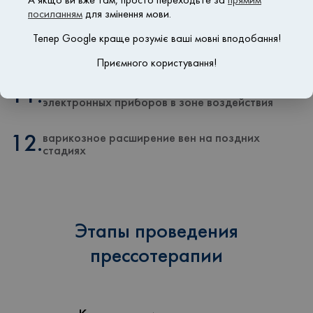
09.
начало менструации
А якщо ви вже там, просто переходьте за
прямим
посиланням
для змінення мови.
Тепер Google краще розуміє ваші мовні вподобання!
10.
беременность с четвертого месяца
Приємного користування!
наличие имплантированных медицинских
11.
электронных приборов в зоне воздействия
варикозное расширение вен на поздних
12.
стадиях
Этапы проведения
прессотерапии