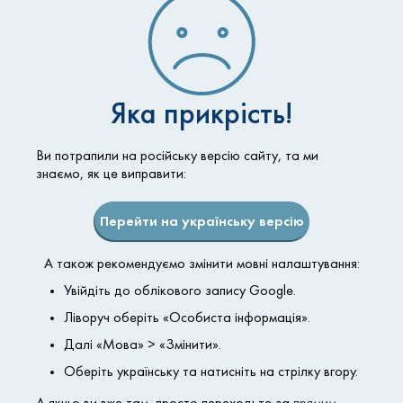
03.
болезни и повреждения кожи
04.
высокая температура
Яка прикрість!
05.
туберкулез
Ви потрапили на російську версію сайту, та ми
знаємо, як це виправити:
06.
злокачественные образования
Перейти на українську версію
А також рекомендуємо змінити мовні налаштування:
07.
инфекционные заболевания
Увійдіть до облікового запису Google.
Ліворуч оберіть «Особиста інформація».
08.
печеночная недостаточность
Далі «Мова» > «Змінити».
Оберіть українську та натисніть на стрілку вгору.