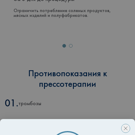
Ограничить потребление соленых продуктов,
мясных изделий и полуфабрикатов.
Противопоказания к
прессотерапии
01.
тромбозы
02.
заболевания сердечно-сосудистой системы