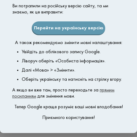
предстоящих сеансов
Ви потрапили на російську версію сайту, та ми
знаємо, як це виправити:
Настройка оборудования
Перейти на українську версію
Настройка лазерного
А також рекомендуємо змінити мовні налаштування:
аппарата, введение
Увійдіть до облікового запису Google.
необходимых данных для
оптимальной работы лазера
Ліворуч оберіть «Особиста інформація».
Далі «Мова» > «Змінити».
Оберіть українську та натисніть на стрілку вгору.
Подготовка клиента
А якщо ви вже там, просто переходьте за
прямим
посиланням
для змінення мови.
Нанесение контактного геля
на обрабатываемую кожу
Тепер Google краще розуміє ваші мовні вподобання!
пациента и надевание
Приємного користування!
специальных защитных
очков