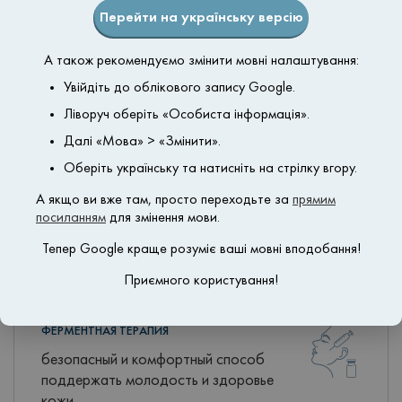
Перейти на українську версію
А також рекомендуємо змінити мовні налаштування:
Увійдіть до облікового запису Google.
Ліворуч оберіть «Особиста інформація».
КОЛЛАГЕНОСТИМУЛЯЦИЯ
Далі «Мова» > «Змінити».
восстановление упругости и
эластичности кожи, мощный лифтинг-
Оберіть українську та натисніть на стрілку вгору.
эффект, уменьшение морщин и птоза
А якщо ви вже там, просто переходьте за
прямим
тканей, уплотнение кожи,
посиланням
для змінення мови.
гармонизация контуров лица
Тепер Google краще розуміє ваші мовні вподобання!
Приємного користування!
ФЕРМЕНТНАЯ ТЕРАПИЯ
безопасный и комфортный способ
поддержать молодость и здоровье
кожи