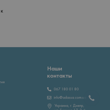
 к
Наши
контакты
гия
067 180 01 80
info@adassa.com.ua
Украина, г. Днепр,