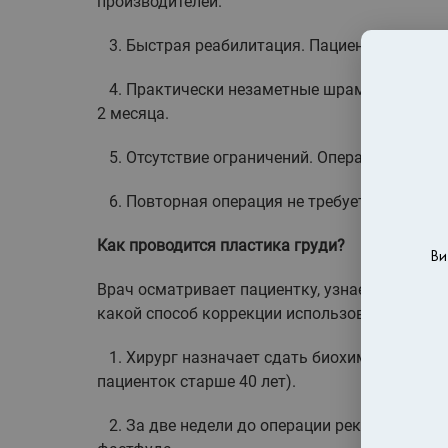
производителей.
3. Быстрая реабилитация. Пациентки быстро
4. Практически незаметные шрамы. Небольши
2 месяца.
5. Отсутствие ограничений. Операция позвол
6. Повторная операция не требуется. Соврем
Как проводится пластика груди?
Ви
Врач осматривает пациентку, узнает о ее со
какой способ коррекции использовать.
1. Хирург назначает сдать биохимический а
пациенток старше 40 лет).
2. За две недели до операции рекомендуется 