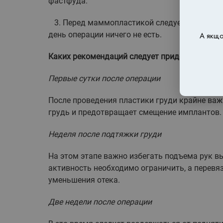
фастфуда.
3. Перед маммопластикой следует пить меньш
день операции ничего не есть.
А якщо
Каких рекомендаций следует придерживаться
Первые сутки после операции
После проведения пластики груди крайне важ
грудь и предотвращает смещение имплантов.
Неделя после подтяжки груди
На этом этапе важно избегать подъема рук в
активность необходимо ограничить, а перевя
уменьшения отека.
Две недели после операции