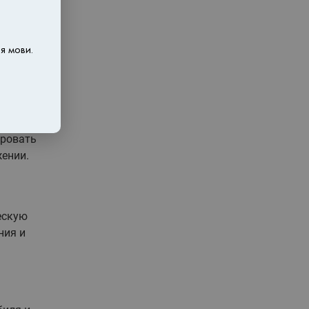
, а в
я мови.
ировать
ении.
ескую
ния и