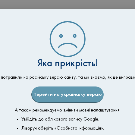
 восстанавливаются после операции.
е разрезы заживают хорошо и становятся незаметными ч
яет вести активный образ жизни без ограничений.
енные технологии обеспечивают долговечный результат.
Яка прикрість!
 потрапили на російську версію сайту, та ми знаємо, як це виправи
стоянии здоровья, чтобы определить делать ли маммопласт
Перейти на українську версію
нализ крови, сделать УЗИ молочных желез и маммографию
А також рекомендуємо змінити мовні налаштування:
Увійдіть до облікового запису Google.
отказаться от жирной, жареной и соленой пищи, а также о
Ліворуч оберіть «Особиста інформація».