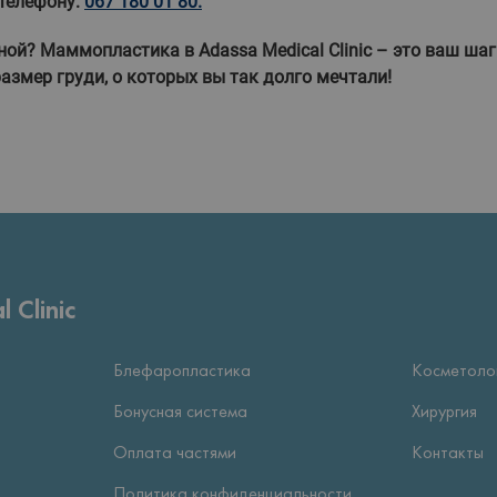
 телефону:
067 180 01 80.
ной? Маммопластика в Adassa Medical Clinic – это ваш шаг
азмер груди, о которых вы так долго мечтали!
 Clinic
Блефаропластика
Косметоло
Бонусная система
Хирургия
Оплата частями
Контакты
Политика конфиденциальности