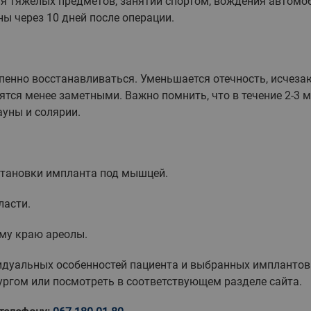
ия тяжелых предметов, занятий спортом, вождения автомо
ы через 10 дней после операции.
епенно восстанавливаться. Уменьшается отечность, исчеза
тся менее заметными. Важно помнить, что в течение 2-3 
ауны и солярии.
становки импланта под мышцей.
ласти.
му краю ареолы.
дуальных особенностей пациента и выбранных имплантов
ургом или посмотреть в соответствующем разделе сайта.