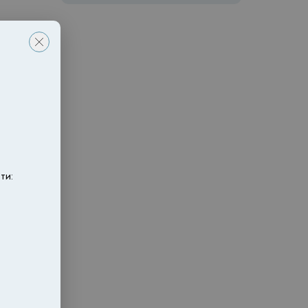
ерез 1-
ти:
ику и
 (для
т