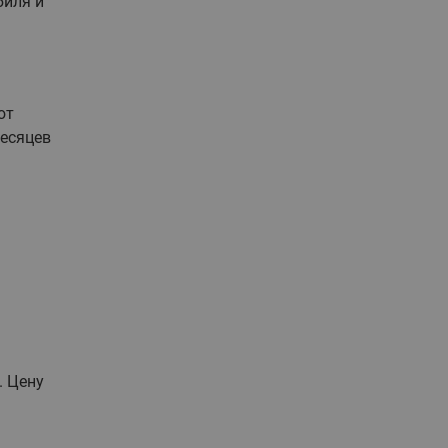
биля и
ют
месяцев
. Цену