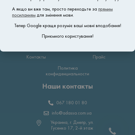
А якщо ви вже там, просто переходьте за
прямим
О Нас
Блефаропластика
посиланням
для змінення мови.
Косметология
Маммопластика
Тепер Google краще розуміє ваші мовні вподобання!
Бонусная система
Хирургия
Приємного користування!
Липосакция
Оплата частями
Контакты
Прайс
Политика
конфиденциальности
Наши контакты
067 180 01 80
info@adassa.com.ua
Украина, г. Днепр, ул.
Гусенко 17, 2-й этаж