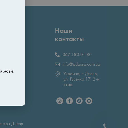
Наши
контакты
гия
067 180 01 80
info@adassa.com.ua
я мови.
Украина, г. Днепр,
ул. Гусенко 17, 2-й
этаж
нтр г.Днепр