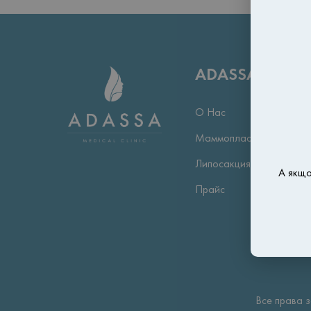
ADASSA Medical
О Нас
Маммопластика
Липосакция
А якщо
Прайс
Все права 