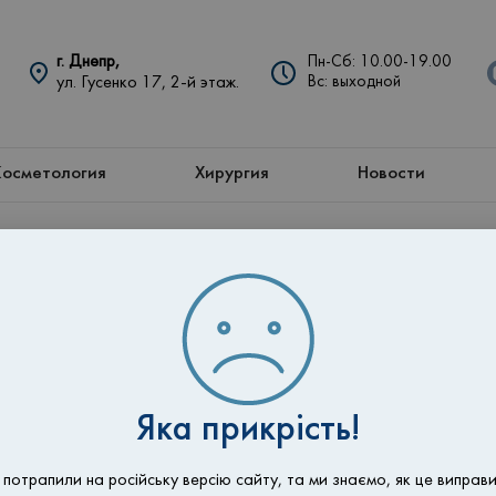
г. Днепр,
Пн-Сб: 10.00-19.00
ул. Гусенко 17, 2-й этаж.
Вс: выходной
Косметология
Хирургия
Новости
Магазин
Яка прикрість!
 потрапили на російську версію сайту, та ми знаємо, як це виправи