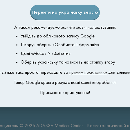
Перейти на українську версію
А також рекомендуємо змінити мовні налаштування:
 Clinic
Увійдіть до облікового запису Google.
Ліворуч оберіть «Особиста інформація».
Блефаропластика
Косметоло
Далі «Мова» > «Змінити».
Бонусная система
Хирургия
Оберіть українську та натисніть на стрілку вгору.
Оплата частями
Контакты
 ви вже там, просто переходьте за
прямим посиланням
для зміненн
Политика конфиденциальности
Тепер Google краще розуміє ваші мовні вподобання!
Приємного користування!
защищены © 2026 ADASSA Medical Center - Косметологический це