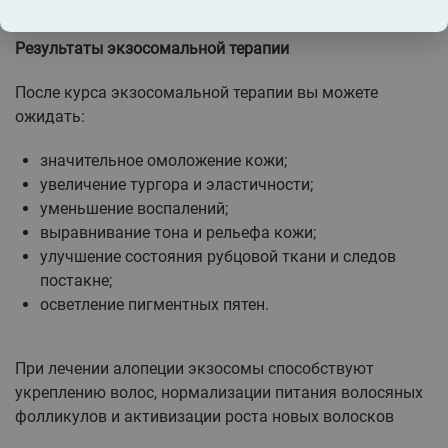
волос.
Результаты экзосомальной терапии
После курса экзосомальной терапии вы можете
ожидать:
значительное омоложение кожи;
увеличение тургора и эластичности;
уменьшение воспалений;
выравнивание тона и рельефа кожи;
улучшение состояния рубцовой ткани и следов
постакне;
осветление пигментных пятен.
При лечении алопеции экзосомы способствуют
укреплению волос, нормализации питания волосяных
фолликулов и активизации роста новых волосков