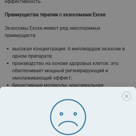
эффективность.
Преимущества терапии с экзосомами Exoxe
Экзосомы Exoxe имеют ряд неоспоримых
преимуществ:
высокая концентрация: 6 миллиардов экзосом в
одном препарате;
производство на основе здоровых клеток: это
обеспечивает мощный регенерирующий и
омолаживающий эффект;
биоактивные молекулы: максимальная
насыщенность полезными веществами;
ускоренная регенерация: ткани восстанавливаются
в 2,5 раза быстрее по сравнению с другими
экзосомальными препаратами.
Эти характеристики гарантируют безопасность и