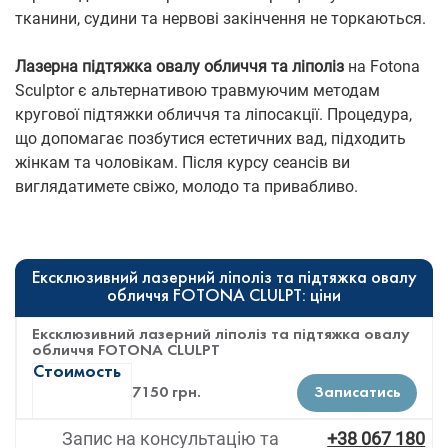
тканини, судини та нервові закінчення не торкаються.
Лазерна підтяжка овалу обличчя та ліполіз
на Fotona
Sculptor є альтернативою травмуючим методам
кругової підтяжки обличчя та ліпосакції. Процедура,
що допомагає позбутися естетичних вад, підходить
жінкам та чоловікам. Після курсу сеансів ви
виглядатимете свіжо, молодо та привабливо.
Ексклюзивний лазерний ліполіз та підтяжка овалу
обличчя FOTONA CLULPT: ціни
Ексклюзивний лазерний ліполіз та підтяжка овалу
обличчя FOTONA CLULPT
Стоимость
7150 грн.
Записатись
Запис на консультацію та
+38 067 180