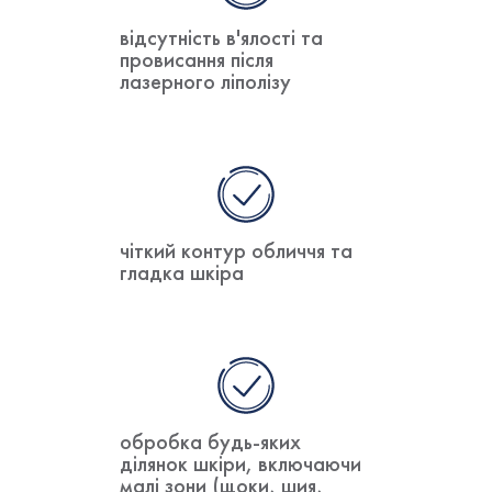
відсутність в'ялості та
провисання після
лазерного ліполізу
чіткий контур обличчя та
гладка шкіра
обробка будь-яких
ділянок шкіри, включаючи
малі зони (щоки, шия,