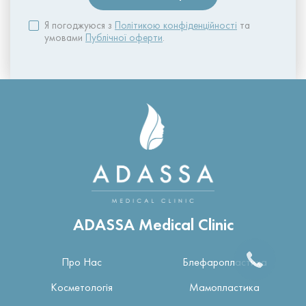
Я погоджуюся з
Політикою конфіденційності
та
умовами
Публічної оферти
.
ADASSA Medical Clinic
Про Нас
Блефаропластика
Косметологія
Мамопластика