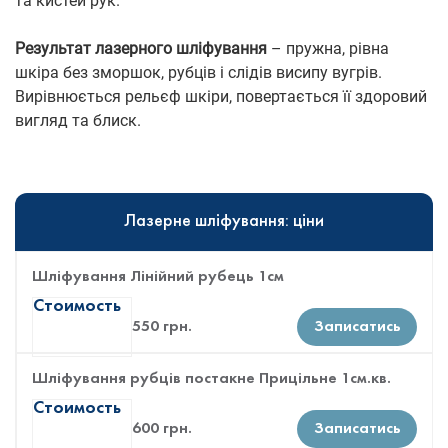
та кистей рук.
Результат лазерного шліфування
– пружна, рівна
шкіра без зморшок, рубців і слідів висипу вугрів.
Вирівнюється рельєф шкіри, повертається її здоровий
вигляд та блиск.
Лазерне шліфування: ціни
Шліфування Лінійний рубець 1см
Стоимость
550 грн.
Записатись
Шліфування рубців постакне Прицільне 1см.кв.
Стоимость
600 грн.
Записатись