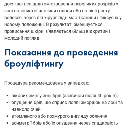
досягається шляхом створення невеликих розрізів у
зоні волосистої частини голови або по лінії росту
волосся, через які хірург піднімає тканини і фіксує їх у
новому положенні. В результаті зменшується
провисання шкіри, з’являється більш відкритий і
молодий погляд.
Показання до проведення
броуліфтингу
Процедура рекомендована у випадках:
вікових змін у зоні брів (зазвичай після 40 років);
опущення брів, що сприяє появі зморшок на лобі та
навколо очей;
втомленого або похмурого вигляду обличчя;
асиметрії брів або їх опущення через спадковість