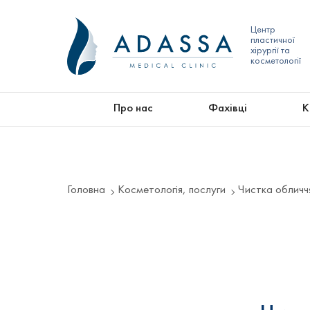
Центр
пластичної
хірургії та
косметології
Про нас
Фахівці
К
Головна
Косметологія, послуги
Чистка обличч