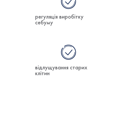
регуляція виробітку
себуму
відлущування старих
клітин