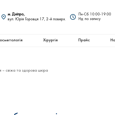
м. Дніпро,
Пн-Сб 10:00-19:00
вул. Юрія Горовця 17, 2-й поверх.
Нд: по запису
осметологія
Хірургія
Прайс
Но
я – свіжа та здорова шкіра