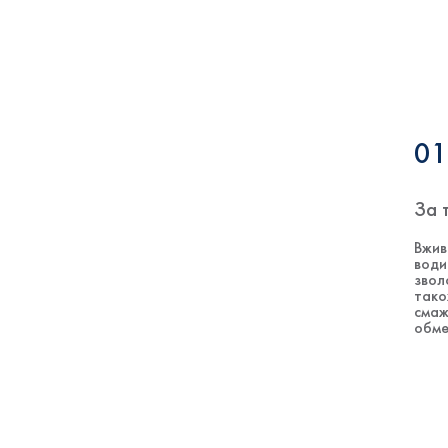
01
За 
Вжив
води
звол
тако
смаж
обме