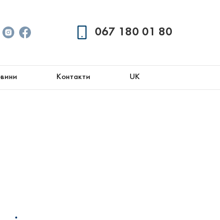
067 180 01 80
вини
Контакти
UK