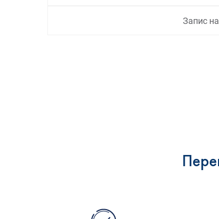
Запис н
Пере