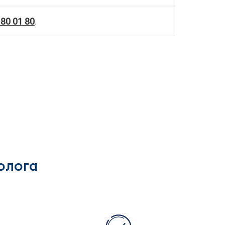
180 01 80
.
олога