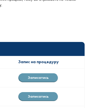
у.
Запис на процедуру
Записатись
Записатись