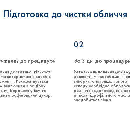
Підготовка до чистки обличчя
02
тиждень до процедури
За 3 дні до процедур
ання достатньої кількості
Ретельне видалення макіяж
 та використання засобів
делікатними засобами. Післ
оження. Рекомендується
використання міцелярного
ж виключити з раціону
складу необхідно обполос
ену, борошняну їжу та
обличчя водопровідною во
жити рафінований цукор.
а після гідрофільного масла
знадобиться пінка.