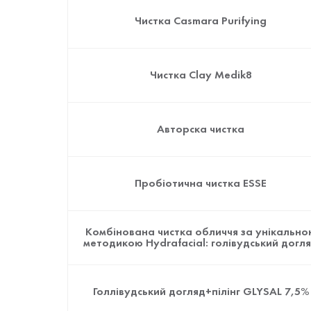
Чистка Casmara Purifying
Чистка Clay Medik8
Авторска чистка
Пробіотична чистка ESSE
Комбінована чистка обличчя за унікально
методикою Hydrafacial: голівудський догл
Голлівудський догляд+пілінг GLYSAL 7,5%