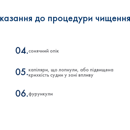
казання до процедури чищення
04.
сонячний опік
капіляри, що лопнули, або підвищена
05.
крихкість судин у зоні впливу
06.
фурункули