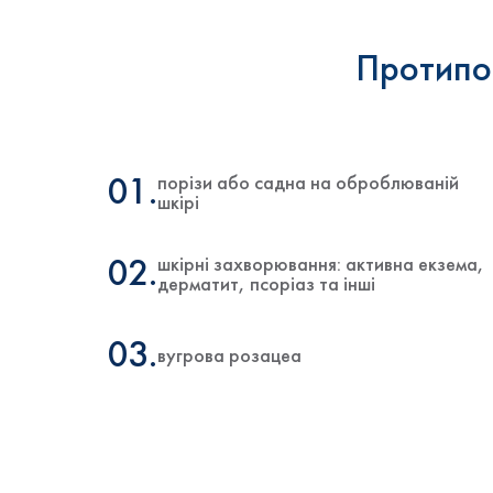
Протипо
порізи або садна на оброблюваній
01.
шкірі
шкірні захворювання: активна екзема,
02.
дерматит, псоріаз та інші
03.
вугрова розацеа