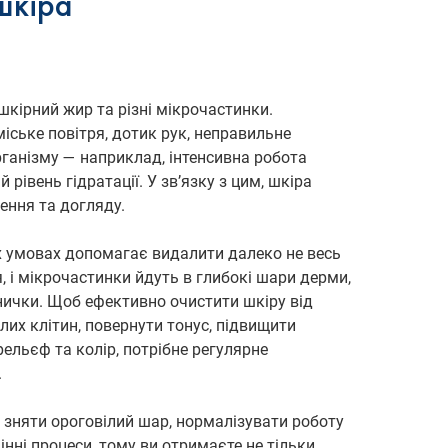
шкіра
 шкірний жир та різні мікрочастинки.
іське повітря, дотик рук, неправильне
рганізму — наприклад, інтенсивна робота
 рівень гідратації. У зв’язку з цим, шкіра
ення та догляду.
 умовах допомагає видалити далеко не весь
, і мікрочастинки йдуть в глибокі шари дерми,
нички. Щоб ефективно очистити шкіру від
лих клітин, повернути тонус, підвищити
ельєф та колір, потрібне регулярне
.
зняти ороговілий шар, нормалізувати роботу
інні процеси, тому ви отримаєте не тільки