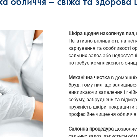
ка обличчя – свіжа та здорова 
Шкіра щодня накопичує пил
,
Негативно впливають на неї м
харчування та особливості о
сальних залоз або недостатній
потребує комплексного очищ
Механічна чистка
в домашніх
бруд, тому пил, що залишився
викликаючи запалення і гній
себуму, забруднень та відмер
пружність шкіри, покращити р
професійне чищення обличчя
Салонна процедура
дозволяє 
сальних залоз, запустити обм