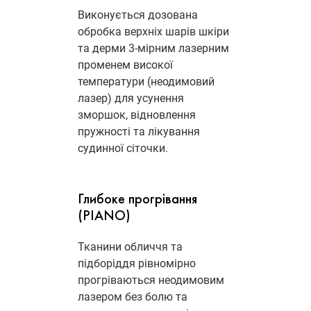
Виконується дозована
обробка верхніх шарів шкіри
та дерми 3-мірним лазерним
променем високої
температури (неодимовий
лазер) для усунення
зморшок, відновлення
пружності та лікування
судинної сіточки.
Глибоке прогрівання
(PIANO)
Тканини обличчя та
підборіддя рівномірно
прогріваються неодимовим
лазером без болю та