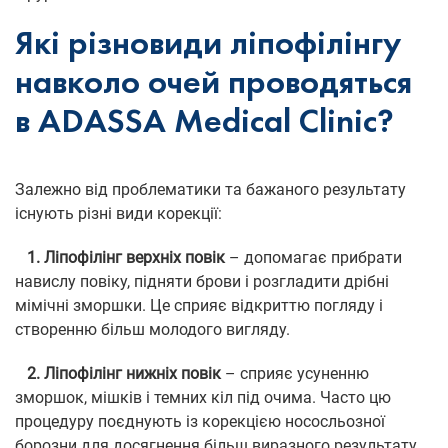
Які різновиди ліпофілінгу
навколо очей проводяться
в ADASSA Medical Clinic?
Залежно від проблематики та бажаного результату
існують різні види корекції:
1. Ліпофілінг верхніх повік
– допомагає прибрати
навислу повіку, підняти брови і розгладити дрібні
мімічні зморшки. Це сприяє відкриттю погляду і
створенню більш молодого вигляду.
2. Ліпофілінг нижніх повік
– сприяє усуненню
зморшок, мішків і темних кіл під очима. Часто цю
процедуру поєднують із корекцією нососльозної
борозни для досягнення більш виразного результату.