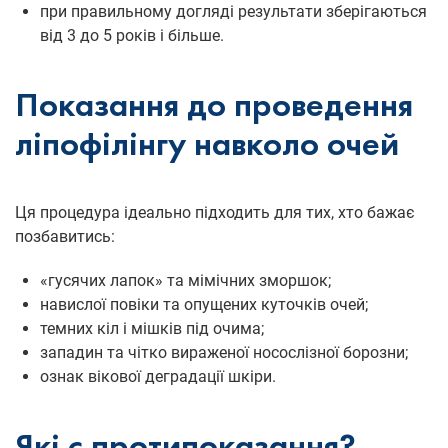
при правильному догляді результати зберігаються
від 3 до 5 років і більше.
Показання до проведення
ліпофілінгу навколо очей
Ця процедура ідеально підходить для тих, хто бажає
позбавитись:
«гусячих лапок» та мімічних зморшок;
навислої повіки та опущених куточків очей;
темних кіл і мішків під очима;
западин та чітко вираженої носослізної борозни;
ознак вікової деградації шкіри.