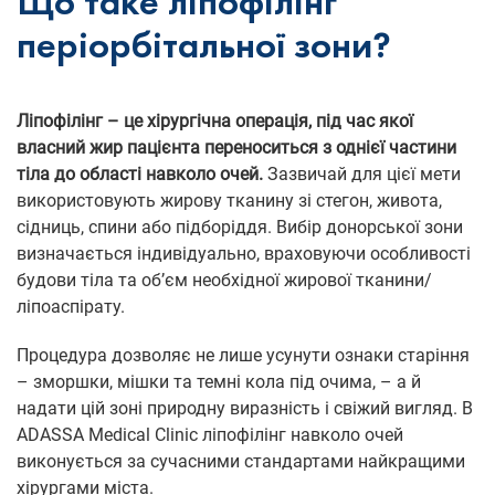
Що таке ліпофілінг
періорбітальної зони?
Ліпофілінг – це хірургічна операція, під час якої
власний жир пацієнта переноситься з однієї частини
тіла до області навколо очей.
Зазвичай для цієї мети
використовують жирову тканину зі стегон, живота,
сідниць, спини або підборіддя. Вибір донорської зони
визначається індивідуально, враховуючи особливості
будови тіла та об’єм необхідної жирової тканини/
ліпоаспірату.
Процедура дозволяє не лише усунути ознаки старіння
– зморшки, мішки та темні кола під очима, – а й
надати цій зоні природну виразність і свіжий вигляд. В
ADASSA Medical Clinic ліпофілінг навколо очей
виконується за сучасними стандартами найкращими
хірургами міста.