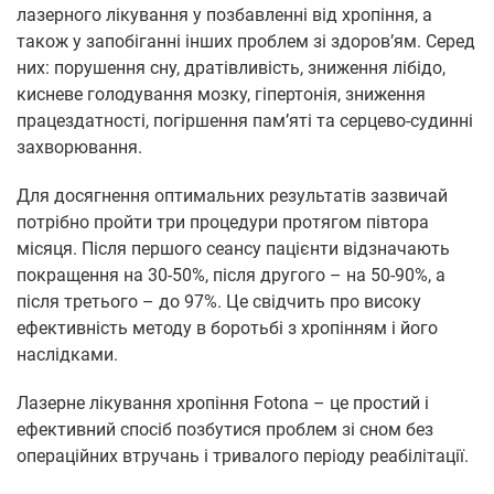
лазерного лікування у позбавленні від хропіння, а
також у запобіганні інших проблем зі здоров’ям. Серед
них: порушення сну, дратівливість, зниження лібідо,
кисневе голодування мозку, гіпертонія, зниження
працездатності, погіршення пам’яті та серцево-судинні
захворювання.
Для досягнення оптимальних результатів зазвичай
потрібно пройти три процедури протягом півтора
місяця. Після першого сеансу пацієнти відзначають
покращення на 30-50%, після другого – на 50-90%, а
після третього – до 97%. Це свідчить про високу
ефективність методу в боротьбі з хропінням і його
наслідками.
Лазерне лікування хропіння Fotona – це простий і
ефективний спосіб позбутися проблем зі сном без
операційних втручань і тривалого періоду реабілітації.