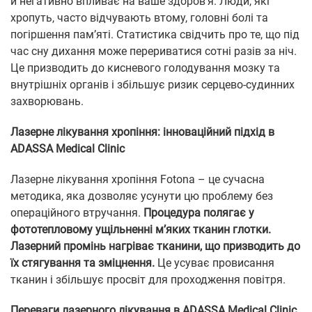
й негативно впливає на ваше здоров’я. Люди, які
хропуть, часто відчувають втому, головні болі та
погіршення пам’яті. Статистика свідчить про те, що під
час сну дихання може перериватися сотні разів за ніч.
Це призводить до кисневого голодування мозку та
внутрішніх органів і збільшує ризик серцево-судинних
захворювань.
Лазерне лікування хропіння: інноваційний підхід в
ADASSA Medical Clinic
Лазерне лікування хропіння Fotona – це сучасна
методика, яка дозволяє усунути цю проблему без
операційного втручання.
Процедура полягає у
фототепловому ущільненні м’яких тканин глотки.
Лазерний промінь нагріває тканини, що призводить до
їх стягування та зміцнення.
Це усуває провисання
тканин і збільшує просвіт для проходження повітря.
Переваги лазерного лікування в ADASSA Medical Clinic