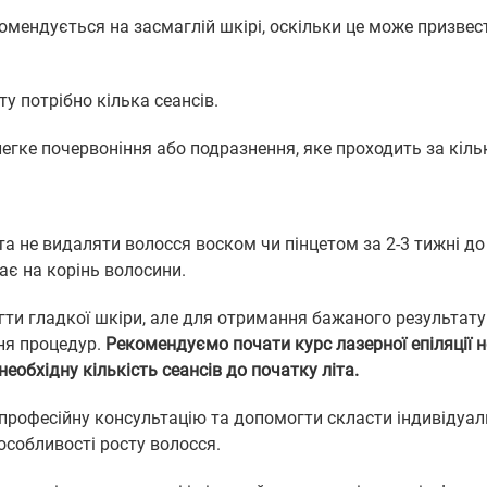
омендується на засмаглій шкірі, оскільки це може призвес
у потрібно кілька сеансів.
гке почервоніння або подразнення, яке проходить за кільк
 не видаляти волосся воском чи пінцетом за 2-3 тижні до 
ає на корінь волосини.
ягти гладкої шкіри, але для отримання бажаного результату
ня процедур.
Рекомендуємо почати курс лазерної епіляції н
необхідну кількість сеансів до початку літа.
м професійну консультацію та допомогти скласти індивідуа
особливості росту волосся.