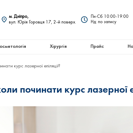
м. Дніпро,
Пн-Сб 10:00-19:00
вул. Юрія Горовця 17, 2-й поверх.
Нд: по запису
осметологія
Хірургія
Прайс
Но
чинати курс лазерної епіляції?
коли починати курс лазерної е