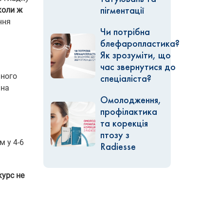
коли ж
пігментації
ння
Чи потрібна
блефаропластика?
Як зрозуміти, що
час звернутися до
аного
спеціаліста?
 на
Омолодження,
профілактика
та корекція
птозу з
м у 4-6
Radiesse
курс не