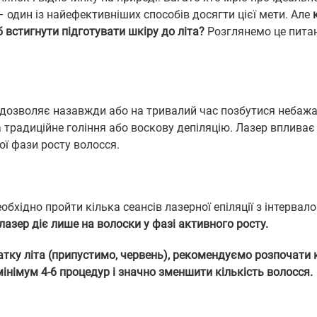
 – один із найефективніших способів досягти цієї мети. Але
б встигнути підготувати шкіру до літа?
Розглянемо це пита
а дозволяє назавжди або на тривалий час позбутися небаж
 традиційне гоління або воскову депіляцію. Лазер впливає
ої фази росту волосся.
хідно пройти кілька сеансів лазерної епіляції з інтервало
лазер діє лише на волоски у фазі активного росту.
тку літа (припустимо, червень), рекомендуємо розпочати 
мінімум 4-6 процедур і значно зменшити кількість волосся.