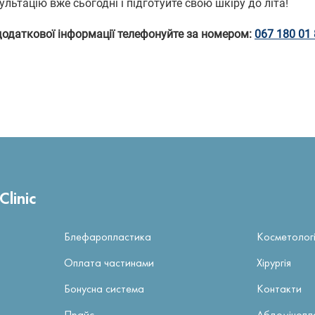
льтацію вже сьогодні і підготуйте свою шкіру до літа!
додаткової інформації телефонуйте за номером:
067 180 01
linic
Блефаропластика
Косметолог
Оплата частинами
Хірургія
Бонусна система
Контакти