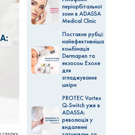
періорбітальної
зони в ADASSA
Medical Clinic
Постакне рубці:
найефективніша
комбінація
Dermapen та
екзосом Exoxe
для
згладжування
шкіри
PROTEC Vortex
Q-Switch уже в
ADASSA:
революція у
видаленні
о гладку
татуювань та