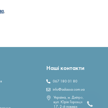
 80
.
Наші контакти
ія
067 180 01 80
info@adassa.com.ua
Україна, м. Дніпро,
вул. Юрія Горовця
17, 2-й поверх