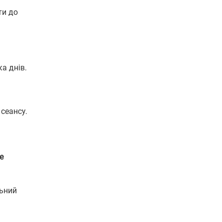
ти до
а днів.
сеансу.
е
льний