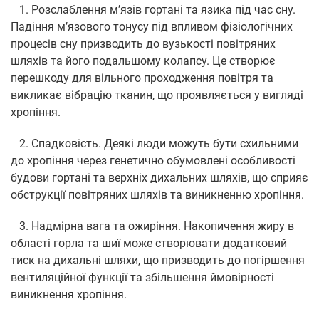
1. Розслаблення м’язів гортані та язика під час сну.
Падіння м’язового тонусу під впливом фізіологічних
процесів сну призводить до вузькості повітряних
шляхів та його подальшому колапсу. Це створює
перешкоду для вільного проходження повітря та
викликає вібрацію тканин, що проявляється у вигляді
хропіння.
2. Спадковість. Деякі люди можуть бути схильними
до хропіння через генетично обумовлені особливості
будови гортані та верхніх дихальних шляхів, що сприяє
обструкції повітряних шляхів та виникненню хропіння.
3. Надмірна вага та ожиріння. Накопичення жиру в
області горла та шиї може створювати додатковий
тиск на дихальні шляхи, що призводить до погіршення
вентиляційної функції та збільшення ймовірності
виникнення хропіння.