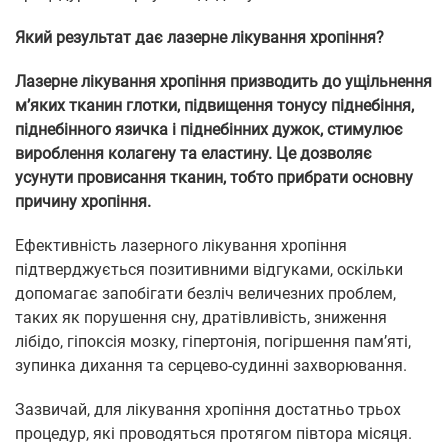
Який результат дає лазерне лікування хропіння?
Лазерне лікування хропіння призводить до ущільнення
м’яких тканин глотки, підвищення тонусу піднебіння,
піднебінного язичка і піднебінних дужок, стимулює
вироблення колагену та еластину. Це дозволяє
усунути провисання тканин, тобто прибрати основну
причину хропіння.
Ефективність лазерного лікування хропіння
підтверджується позитивними відгуками, оскільки
допомагає запобігати безліч величезних проблем,
таких як порушення сну, дратівливість, зниження
лібідо, гіпоксія мозку, гіпертонія, погіршення пам’яті,
зупинка дихання та серцево-судинні захворювання.
Зазвичай, для лікування хропіння достатньо трьох
процедур, які проводяться протягом півтора місяця.