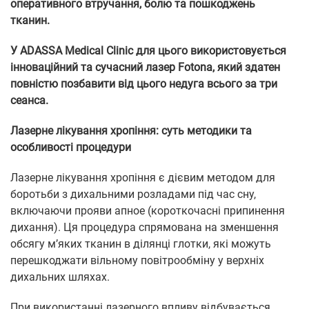
оперативного втручання, болю та пошкоджень
тканин.
У ADASSA Medical Clinic для цього використовується
інноваційний та сучасний лазер Fotona, який здатен
повністю позбавити від цього недуга всього за три
сеанса.
Лазерне лікування хропіння: суть методики та
особливості процедури
Лазерне лікування хропіння є дієвим методом для
боротьби з дихальними розладами під час сну,
включаючи прояви апное (короткочасні припинення
дихання). Ця процедура спрямована на зменшення
обсягу м’яких тканин в ділянці глотки, які можуть
перешкоджати вільному повітрообміну у верхніх
дихальних шляхах.
При використанні лазерного впливу відбувається