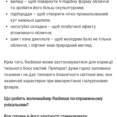
вилиці – щоб повернути V-подібну форму обличчя
та зробити його більш скульптурним;
підборіддя – щоб створити чітко промальований
кут нижньої щелепи;
носогубні складки – щоб позбутися ефекту
втомленого обличчя;
шия і зона декольте – щоб молодим було не тільки
обличчя, і ліфтинг мав природний вигляд.
Крім того, Radiesse може застосовуватися для корекції
тильного боку кистей. Препарат дуже гарно заповнює
тканини і не дає типового блакитного світіння вен, яке
зазвичай характерне при використанні гіалуронових
філерів.
Що робить волюмайзер Radiesse по-справжньому
унікальним?
Вся справа в його здатності стимулювати