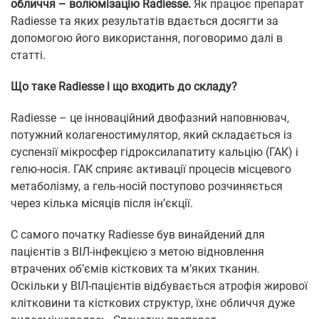
обличчя – волюмізацію
Radiesse.
Як працює препарат
Radiesse та яких результатів вдається досягти за
допомогою його використання, поговоримо далі в
статті.
Що таке Radiesse і що входить до складу?
Radiesse – це інноваційний двофазний наповнювач,
потужний колагеностимулятор, який складається із
суспензії мікросфер гідроксилапатиту кальцію (ГАК) і
гелю-носія. ГАК сприяє активації процесів місцевого
метаболізму, а гель-носій поступово розчиняється
через кілька місяців після ін’єкції.
С самого початку Radiesse був винайдений для
пацієнтів з ВІЛ-інфекцією з метою відновлення
втрачених об’ємів кісткових та м’яких тканин.
Оскільки у ВІЛ-пацієнтів відбувається атрофія жирової
клітковини та кісткових структур, їхнє обличчя дуже