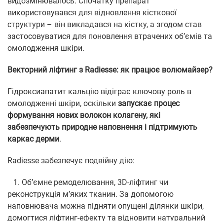
видозмінювалось. Спочатку препарат
використовувався для відновлення кісткової
структури – він викладався на кістку, а згодом став
застосовуватися для поновлення втрачених об’ємів та
омолодження шкіри.
Векторний ліфтинг з Radiesse: як працює волюмайзер?
Гідроксиапатит кальцію відіграє ключову роль в
омолодженні шкіри, оскільки
запускає процес
формування нових волокон колагену, які
забезпечують природне наповнення і підтримують
каркас дерми
.
Radiesse забезпечує подвійну дію:
1. Об’ємне ремоделювання, 3D-ліфтинг чи
реконструкція м’яких тканин. За допомогою
наповнювача можна підняти опущені ділянки шкіри,
домогтися ліфтинг-ефекту та відновити натуральний